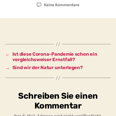
zu
Keine Kommentare
Wirkt
diese
Corona-
Pandemie
als
eine
Probe
für
←
Ist diese Corona-Pandemie schon ein
den
vergleichsweiser Ernstfall?
Ernstfall
→
Sind wir der Natur unterlegen?
einer
noch
gefährlicheren
Pandemie,
welche
Schreiben Sie einen
eine
Massenvernichtun
Kommentar
bedeuten
könnte?
Ihre E-Mail-Adresse wird nicht veröffentlicht.