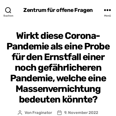
Zentrum für offene Fragen
Suchen
Menü
Wirkt diese Corona-
Pandemie als eine Probe
für den Ernstfall einer
noch gefährlicheren
Pandemie, welche eine
Massenvernichtung
bedeuten könnte?
Von
Fraginator
9. November 2022
Beitragsautor
Beitragsdatum