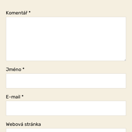
masovou
zkázu?
Komentář
*
Jméno
*
E-mail
*
Webová stránka