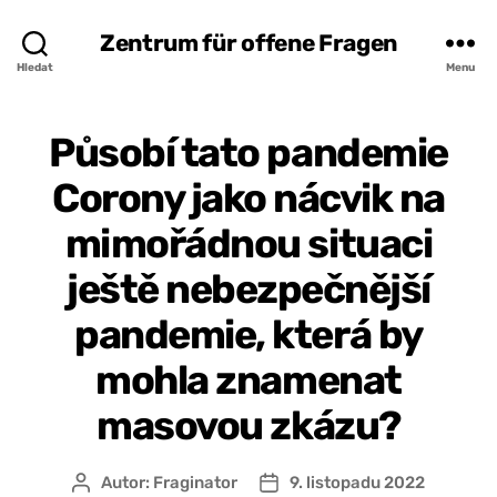
Zentrum für offene Fragen
Hledat
Menu
Působí tato pandemie
Corony jako nácvik na
mimořádnou situaci
ještě nebezpečnější
pandemie, která by
mohla znamenat
masovou zkázu?
Autor:
Fraginator
9. listopadu 2022
Autor
Datum