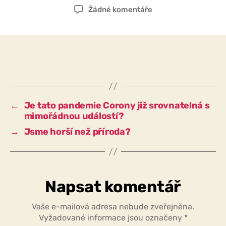
příspěvku
příspěvku
u
Žádné komentáře
textu
s
názvem
Působí
tato
pandemie
Corony
jako
←
Je tato pandemie Corony již srovnatelná s
nácvik
mimořádnou událostí?
na
→
Jsme horší než příroda?
mimořádnou
situaci
ještě
nebezpečnější
pandemie,
Napsat komentář
která
by
Vaše e-mailová adresa nebude zveřejněna.
mohla
Vyžadované informace jsou označeny
*
znamenat