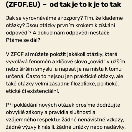
(ZFOF.EU)
– od tak je to k je to tak
Jak se vyrovnáváme s rozpory? Tím, že klademe
otázky? Jsou otázky prvním krokem k získání
odpovědí? A dokud nám odpovědi nestačí:
Ptáme se dál?
V ZFOF si můžete položit jakékoli otázky, které
vyvolává fenomén a klíčové slovo „covid“ v užším
nebo širším smyslu, a napsat je na místa k tomu
určená. Často to nejsou jen praktické otázky, ale
také otázky velmi zásadní: filozofické, politické,
etické či existenciální.
Při pokládání nových otázek prosíme dodržujte
obvyklé zákony a pravidla slušnosti a
vzájemného respektu: žádné nenávistné vzkazy,
žádné výzvy k násilí, žádné urážky nebo nadávky.