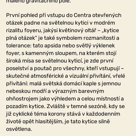
malého gravitačního pole.
První pohled při vstupu do Centra otevřených
otázek padne na světelnou kytici v modrém
rizalitu foyeru, jakýsi květinový oltář – „kytice
plná otázek“ je také symbolem rozmanitosti a
tolerance: tato apsida nebo světlý výklenek
foyer, s kamenným sloupem, na kterém stojí
široká mísa se světelnou kyticí, je zde první
poselství a poutač pro všechny, kteří vstupují –
skutečné atmosférické a vizuální přivítání, vřelé
přivítání: malá světská domácí kaple s jemnou
nebeskou modří a výrazným barevným
ohňostrojem jako výhledem a celou místností a
pozadím kytice. Zvláště v temné sezóně, kdy se
již cyklické téma korony stává v každodenním
životě opět hlasitějším, je tato kytice silně
osvětlena.