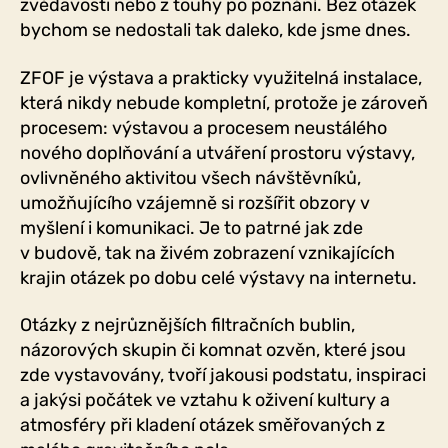
zvědavosti nebo z touhy po poznání. Bez otázek
bychom se nedostali tak daleko, kde jsme dnes.
ZFOF je výstava a prakticky využitelná instalace,
která nikdy nebude kompletní, protože je zároveň
procesem: výstavou a procesem neustálého
nového doplňování a utváření prostoru výstavy,
ovlivněného aktivitou všech návštěvníků,
umožňujícího vzájemně si rozšířit obzory v
myšlení i komunikaci. Je to patrné jak zde
v budově, tak na živém zobrazení vznikajících
krajin otázek po dobu celé výstavy na internetu.
Otázky z nejrůznějších filtračních bublin,
názorových skupin či komnat ozvěn, které jsou
zde vystavovány, tvoří jakousi podstatu, inspiraci
a jakýsi počátek ve vztahu k oživení kultury a
atmosféry při kladení otázek směřovaných z