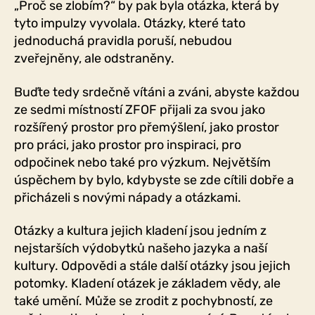
„Proč se zlobím?“ by pak byla otázka, která by
tyto impulzy vyvolala. Otázky, které tato
jednoduchá pravidla poruší, nebudou
zveřejněny, ale odstraněny.
Buďte tedy srdečně vítáni a zváni, abyste každou
ze sedmi místností ZFOF přijali za svou jako
rozšířený prostor pro přemýšlení, jako prostor
pro práci, jako prostor pro inspiraci, pro
odpočinek nebo také pro výzkum. Největším
úspěchem by bylo, kdybyste se zde cítili dobře a
přicházeli s novými nápady a otázkami.
Otázky a kultura jejich kladení jsou jedním z
nejstarších výdobytků našeho jazyka a naší
kultury. Odpovědi a stále další otázky jsou jejich
potomky. Kladení otázek je základem vědy, ale
také umění. Může se zrodit z pochybností, ze