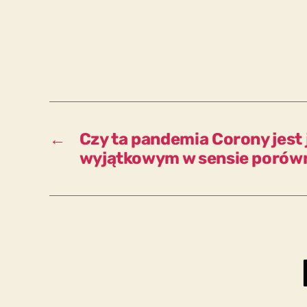
←
Czy ta pandemia Corony jest
wyjątkowym w sensie poró