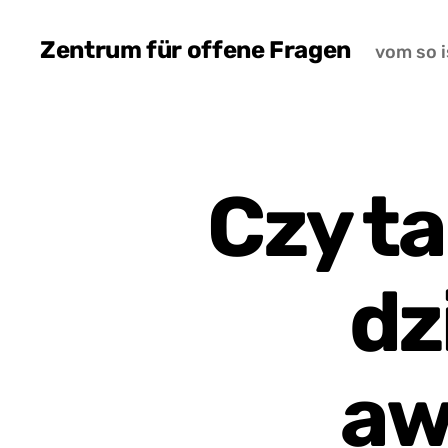
Zentrum für offene Fragen
vom so i
Czy t
dz
aw