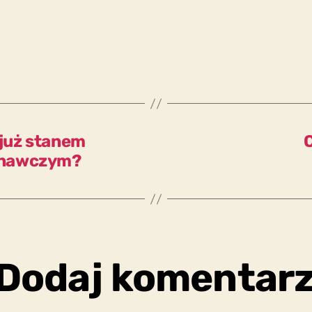
 już stanem
C
wnawczym?
Dodaj komentar