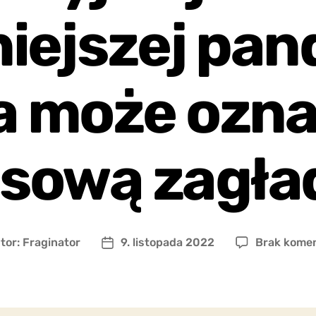
iejszej pan
a może ozn
sową zagła
tor:
Fraginator
9. listopada 2022
Brak kome
r
Data
u
wpisu