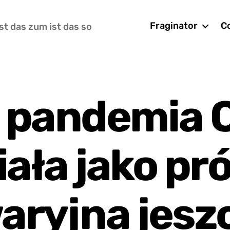
Fraginator
Co
st das zum ist das so
a pandemia 
iała jako pr
aryjna jesz