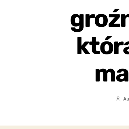
groźn
któr
ma
Au
Auto
wpis