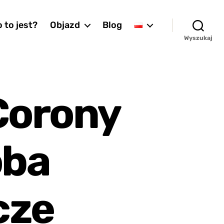
 to jest?
Objazd
Blog
Wyszukaj
Corony
óba
cze