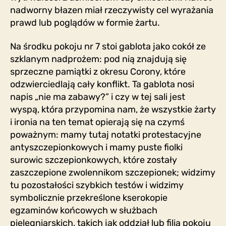
nadworny błazen miał rzeczywisty cel wyrażania
prawd lub poglądów w formie żartu.
Na środku pokoju nr 7 stoi gablota jako cokół ze
szklanym nadprożem: pod nią znajdują się
sprzeczne pamiątki z okresu Corony, które
odzwierciedlają cały konflikt. Ta gablota nosi
napis „nie ma zabawy?” i czy w tej sali jest
wyspą, która przypomina nam, że wszystkie żarty
i ironia na ten temat opierają się na czymś
poważnym: mamy tutaj notatki protestacyjne
antyszczepionkowych i mamy puste fiolki
surowic szczepionkowych, które zostały
zaszczepione zwolennikom szczepionek; widzimy
tu pozostałości szybkich testów i widzimy
symbolicznie przekreślone kserokopie
egzaminów końcowych w służbach
pielęgniarskich, takich jak oddział lub filia pokoju