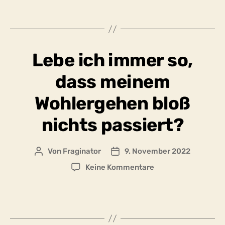
darf
ich
mit
einer
Lebe ich immer so,
Entscheidung
hadern,
dass meinem
bis
ich
Wohlergehen bloß
sie
treffe?
nichts passiert?
Von
Fraginator
9. November 2022
Beitragsautor
Beitragsdatum
zu
Keine Kommentare
Lebe
ich
immer
so,
dass