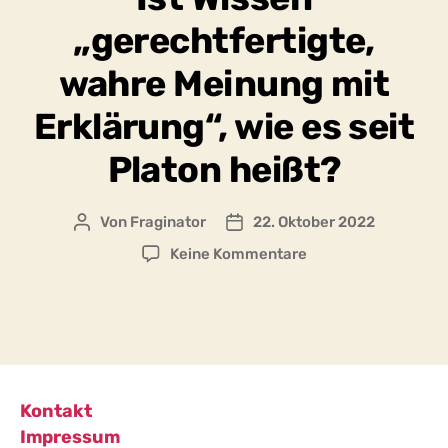
„gerechtfertigte,
wahre Meinung mit
Erklärung“, wie es seit
Platon heißt?
Von
Fraginator
22. Oktober 2022
Beitragsautor
Beitragsdatum
zu
Keine Kommentare
Ist
Wissen
„gerechtfertigte,
wahre
Meinung
mit
Erklärung“,
Kontakt
wie
Impressum