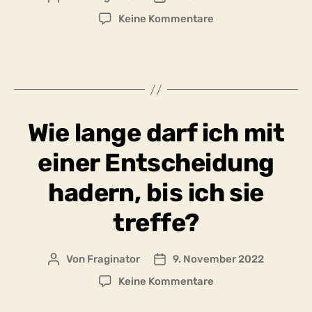
zu
Keine Kommentare
Ist
das
Einbüßen
von
persönlichen
Vorlieben
Wie lange darf ich mit
ein
kleines
einer Entscheidung
Stück
Unabhängigkeit
hadern, bis ich sie
von
der
treffe?
je
eigenen
Komfortzone?
Von
Fraginator
9. November 2022
Beitragsautor
Beitragsdatum
zu
Keine Kommentare
Wie
lange