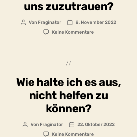
uns zuzutrauen?
Von
Fraginator
8. November 2022
Beitragsautor
Beitragsdatum
zu
Keine Kommentare
Wieviel
Selbstkontrolle
und
Selbstorganisation
ist
uns
Wie halte ich es aus,
zuzutrauen?
nicht helfen zu
können?
Von
Fraginator
22. Oktober 2022
Beitragsautor
Beitragsdatum
zu
Keine Kommentare