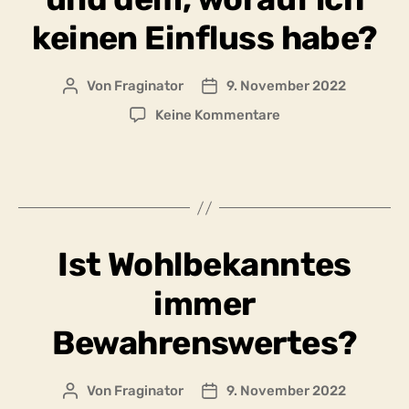
keinen Einfluss habe?
Von
Fraginator
9. November 2022
Beitragsautor
Beitragsdatum
zu
Keine Kommentare
Gibt
es
eine
klare
Unterscheidungsmö
zwischen
Ist Wohlbekanntes
dem,
was
immer
ich
ändern
Bewahrenswertes?
kann,
und
dem,
Von
Fraginator
9. November 2022
Beitragsautor
Beitragsdatum
worauf