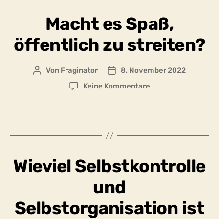
meinem
Macht es Spaß,
Wohlergehen
bloß
öffentlich zu streiten?
nichts
passiert?
Von
Fraginator
8. November 2022
Beitragsautor
Beitragsdatum
zu
Keine Kommentare
Macht
es
Spaß,
öffentlich
zu
streiten?
Wieviel Selbstkontrolle
und
Selbstorganisation ist