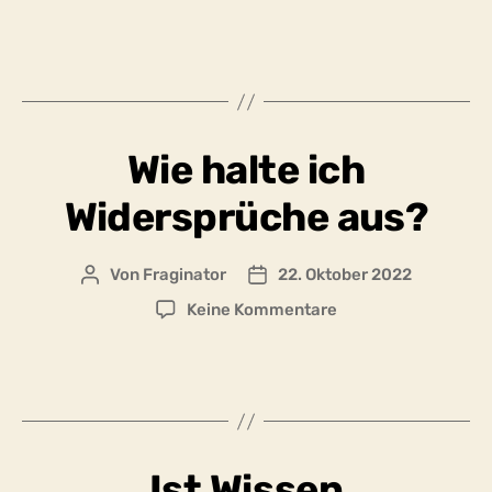
Wie
halte
ich
es
aus,
nicht
Wie halte ich
helfen
zu
Widersprüche aus?
können?
Von
Fraginator
22. Oktober 2022
Beitragsautor
Beitragsdatum
zu
Keine Kommentare
Wie
halte
ich
Widersprüche
aus?
Ist Wissen