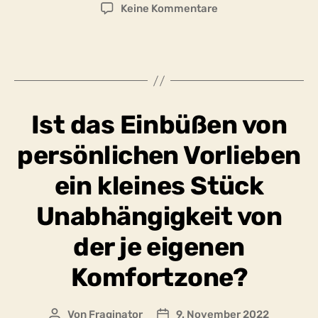
ich
zu
Keine Kommentare
keinen
Ist
Einfluss
Wohlbekanntes
habe?
immer
Bewahrenswertes?
Ist das Einbüßen von
persönlichen Vorlieben
ein kleines Stück
Unabhängigkeit von
der je eigenen
Komfortzone?
Von
Fraginator
9. November 2022
Beitragsautor
Beitragsdatum