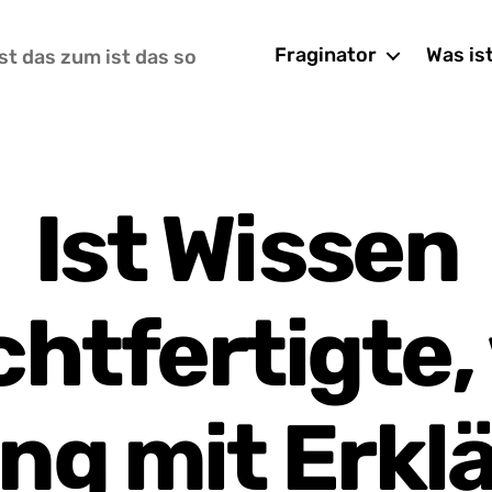
Fraginator
Was is
st das zum ist das so
Ist Wissen
chtfertigte,
ng mit Erklä