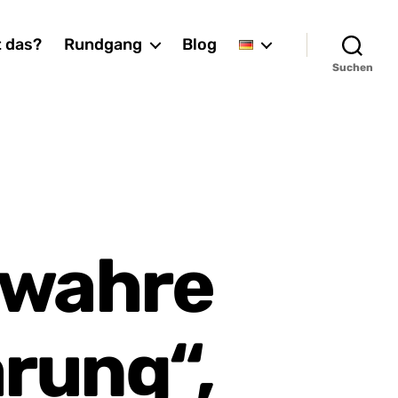
t das?
Rundgang
Blog
Suchen
 wahre
rung“,