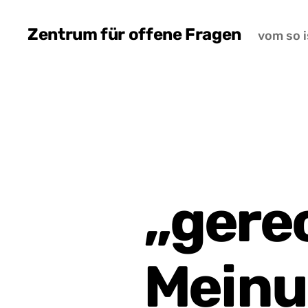
Zentrum für offene Fragen
vom so i
„gere
Meinu