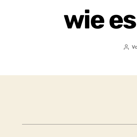
wie es
V
Beit