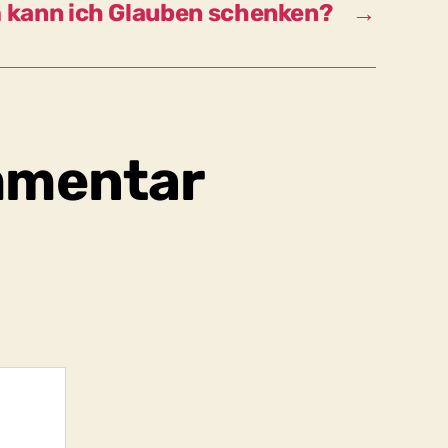
kann ich Glauben schenken?
→
mmentar