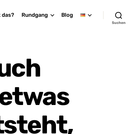
t das?
Rundgang
Blog
Suchen
ruch
 etwas
steht,