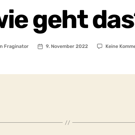
ie geht da
on
Fraginator
9. November 2022
Keine Komm
ragsautor
Beitragsdatum