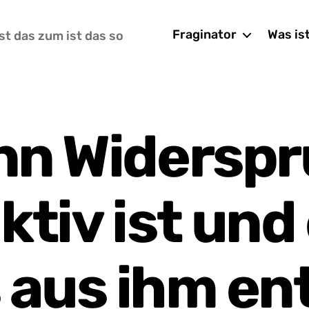
Fraginator
Was is
st das zum ist das so
n Widersp
ktiv ist und
 aus ihm ent