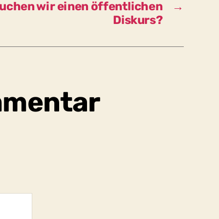
chen wir einen öffentlichen
→
das?
Diskurs?
mmentar