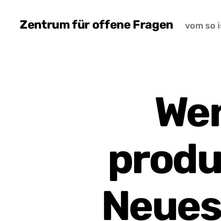
Zentrum für offene Fragen
vom so i
Wen
produ
Neues