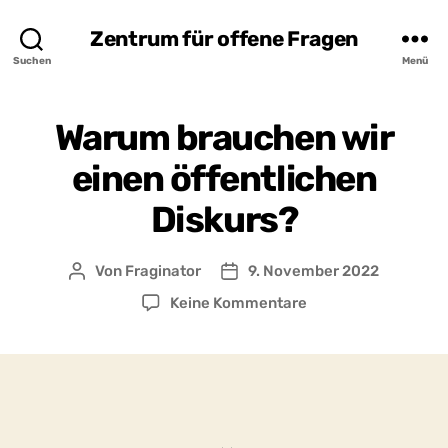
Zentrum für offene Fragen
Suchen
Menü
Warum brauchen wir
einen öffentlichen
Diskurs?
Von
Fraginator
9. November 2022
Beitragsautor
Beitragsdatum
zu
Keine Kommentare
Warum
brauchen
wir
einen
öffentlichen
Diskurs?