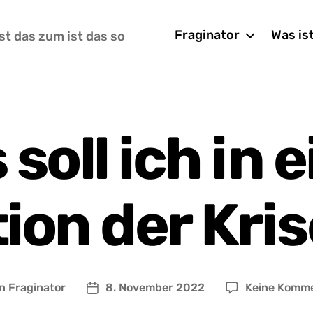
Fraginator
Was is
st das zum ist das so
soll ich in 
ion der Kri
on
Fraginator
8. November 2022
Keine Komm
ragsautor
Beitragsdatum