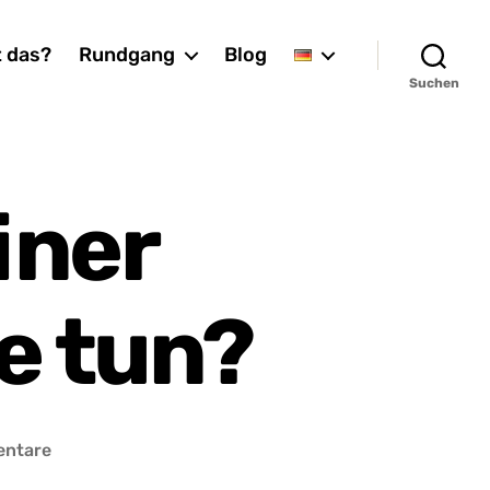
t das?
Rundgang
Blog
Suchen
einer
se tun?
zu
entare
Was