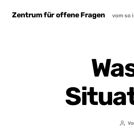
Zentrum für offene Fragen
vom so i
Was 
Situat
V
Beit