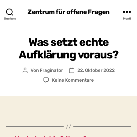
Zentrum für offene Fragen
Suchen
Menü
Was setzt echte
Aufklärung voraus?
Von
Fraginator
22. Oktober 2022
Beitragsautor
Beitragsdatum
zu
Keine Kommentare
Was
setzt
echte
Aufklärung
voraus?