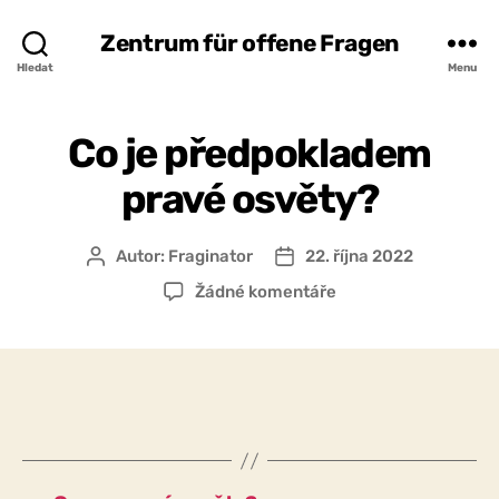
Zentrum für offene Fragen
Hledat
Menu
Co je předpokladem
pravé osvěty?
Autor:
Fraginator
22. října 2022
Autor
Datum
příspěvku
příspěvku
u
Žádné komentáře
textu
s
názvem
Co
je
předpokladem
pravé
osvěty?