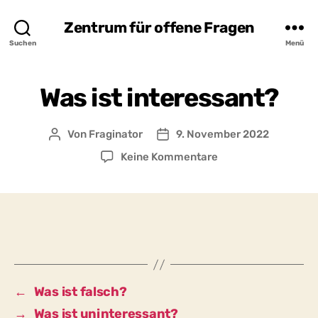
Zentrum für offene Fragen
Suchen
Menü
Was ist interessant?
Von
Fraginator
9. November 2022
Beitragsautor
Beitragsdatum
zu
Keine Kommentare
Was
ist
interessant?
←
Was ist falsch?
→
Was ist uninteressant?