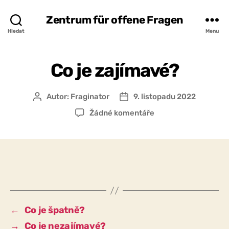
Zentrum für offene Fragen
Hledat
Menu
Co je zajímavé?
Autor:
Fraginator
9. listopadu 2022
Autor
Datum
příspěvku
příspěvku
u
Žádné komentáře
textu
s
názvem
Co
je
zajímavé?
←
Co je špatně?
→
Co je nezajímavé?