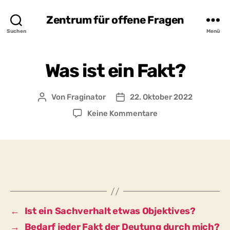
Zentrum für offene Fragen
Suchen
Menü
Was ist ein Fakt?
Von
Fraginator
22. Oktober 2022
Beitragsautor
Beitragsdatum
zu
Keine Kommentare
Was
ist
ein
Fakt?
←
Ist ein Sachverhalt etwas Objektives?
→
Bedarf jeder Fakt der Deutung durch mich?