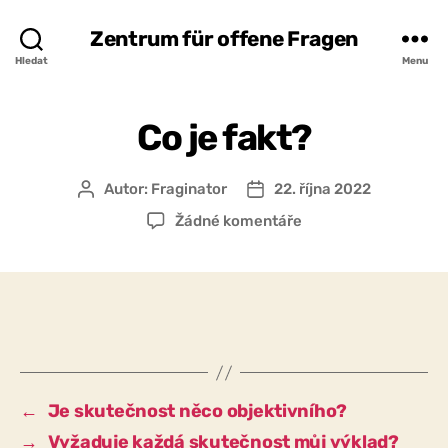
Zentrum für offene Fragen
Hledat
Menu
Co je fakt?
Autor:
Fraginator
22. října 2022
Autor
Datum
příspěvku
příspěvku
u
Žádné komentáře
textu
s
názvem
Co
je
fakt?
←
Je skutečnost něco objektivního?
→
Vyžaduje každá skutečnost můj výklad?