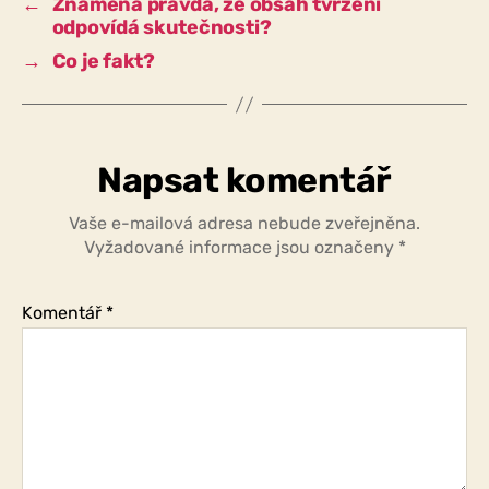
←
Znamená pravda, že obsah tvrzení
odpovídá skutečnosti?
→
Co je fakt?
Napsat komentář
Vaše e-mailová adresa nebude zveřejněna.
Vyžadované informace jsou označeny
*
Komentář
*