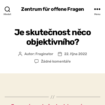
Zentrum für offene Fragen
Hledat
Menu
Je skutečnost něco
objektivního?
Autor:
Fraginator
22. října 2022
Autor
Datum
příspěvku
příspěvku
u
Žádné komentáře
textu
s
názvem
Je
skutečnost
něco
objektivního?