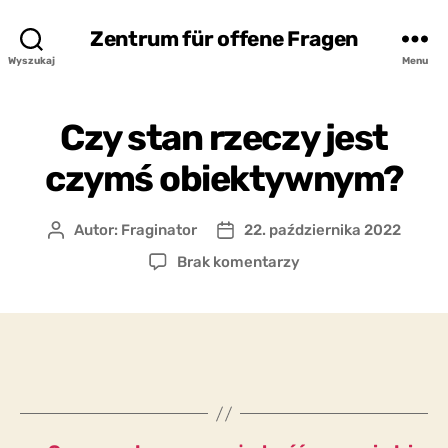
Zentrum für offene Fragen
Wyszukaj
Menu
Czy stan rzeczy jest
czymś obiektywnym?
Autor:
Fraginator
22. października 2022
Autor
Data
wpisu
wpisu
do
Brak komentarzy
Czy
stan
rzeczy
jest
czymś
obiektywnym?