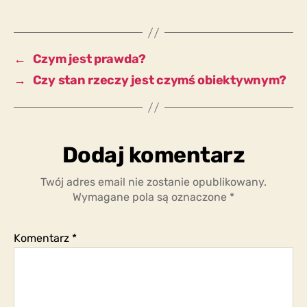
treść
wypowiedzi
jest
zgodna
←
Czym jest prawda?
z
→
Czy stan rzeczy jest czymś obiektywnym?
jakimś
stanem
rzeczy?
Dodaj komentarz
Twój adres email nie zostanie opublikowany.
Wymagane pola są oznaczone
*
Komentarz
*