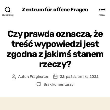
Zentrum für offene Fragen
Wyszukaj
Menu
Czy prawda oznacza, że
treść wypowiedzi jest
zgodna z jakimś stanem
rzeczy?
Autor:
Fraginator
22. października 2022
Autor
Data
wpisu
wpisu
do
Brak komentarzy
Czy
prawda
oznacza,
że