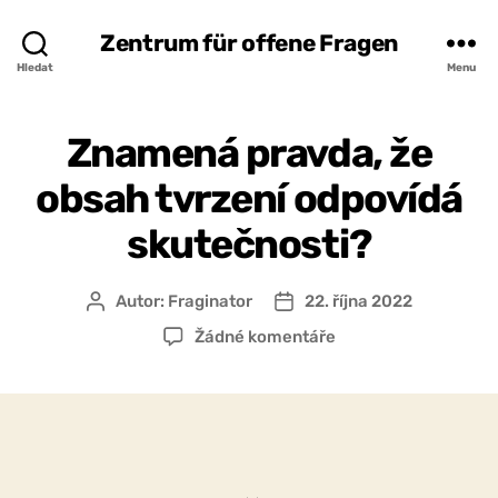
Zentrum für offene Fragen
Hledat
Menu
Znamená pravda, že
obsah tvrzení odpovídá
skutečnosti?
Autor:
Fraginator
22. října 2022
Autor
Datum
příspěvku
příspěvku
u
Žádné komentáře
textu
s
názvem
Znamená
pravda,
že