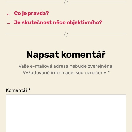
obsah
tvrzení
←
Co je pravda?
odpovídá
→
Je skutečnost něco objektivního?
skutečnosti?
Napsat komentář
Vaše e-mailová adresa nebude zveřejněna.
Vyžadované informace jsou označeny
*
Komentář
*