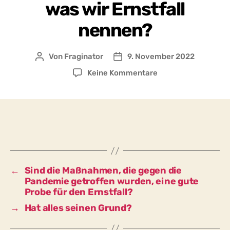
was wir Ernstfall
nennen?
Von
Fraginator
9. November 2022
Beitragsautor
Beitragsdatum
zu
Keine Kommentare
Sind
die
Maßnahmen,
die
gegen
die
Pandemie
getroffen
←
Sind die Maßnahmen, die gegen die
wurden,
Pandemie getroffen wurden, eine gute
eine
Probe für den Ernstfall?
gute
→
Hat alles seinen Grund?
Probe
für