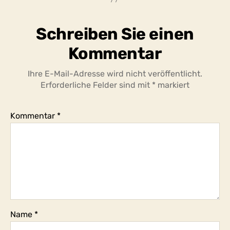
den
Ernstfall
oder
Schreiben Sie einen
mehr
als
Kommentar
das,
weil
Ihre E-Mail-Adresse wird nicht veröffentlicht.
das
Erforderliche Felder sind mit
*
markiert
bisherige
Geschehen
nahtlos
Kommentar
*
in
das
übergegangen
ist,
was
wir
Ernstfall
nennen?
Name
*