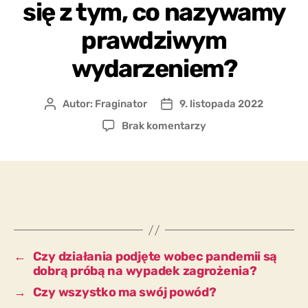
się z tym, co nazywamy
prawdziwym
wydarzeniem?
Autor:
Fraginator
9. listopada 2022
Autor
Data
wpisu
wpisu
do
Brak komentarzy
Czy
środki
podjęte
przeciwko
pandemii
są
dobrą
próbą
←
Czy działania podjęte wobec pandemii są
przed
dobrą próbą na wypadek zagrożenia?
prawdziwym
→
Czy wszystko ma swój powód?
wydarzeniem,
czy