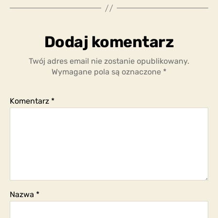
czymś
więcej,
ponieważ
Dodaj komentarz
to,
co
Twój adres email nie zostanie opublikowany.
wydarzyło
Wymagane pola są oznaczone
*
się
do
tej
Komentarz
*
pory,
płynnie
połączyło
się
z
tym,
co
nazywamy
prawdziwym
Nazwa
*
wydarzeniem?