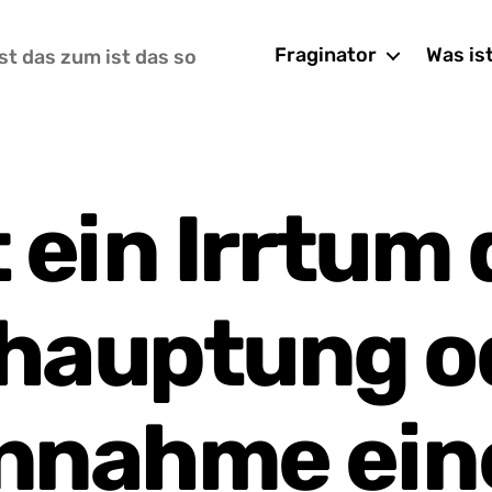
Fraginator
Was is
st das zum ist das so
t ein Irrtum 
hauptung o
nnahme ein