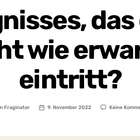
gnisses, das
ht wie erwa
eintritt?
on
Fraginator
9. November 2022
Keine Komm
ragsautor
Beitragsdatum