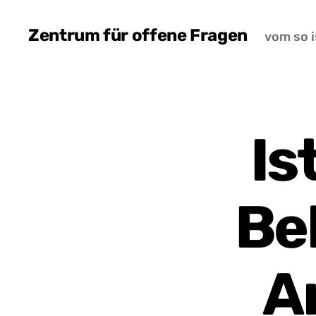
Zentrum für offene Fragen
vom so i
Is
Be
A