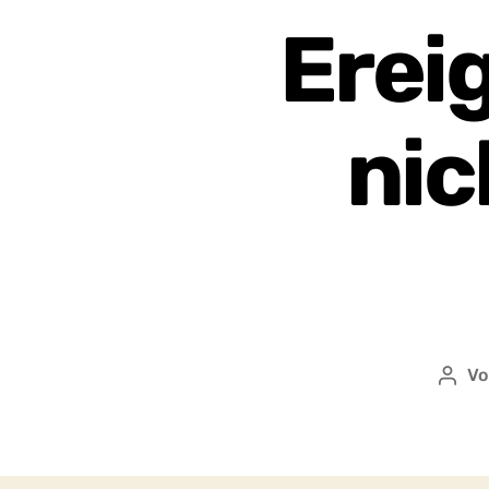
Erei
nic
V
Beit