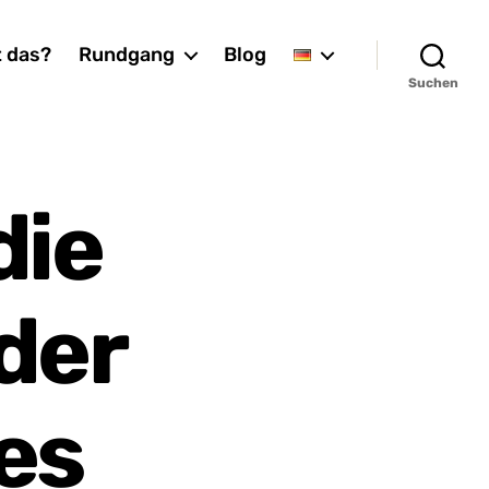
t das?
Rundgang
Blog
Suchen
die
der
es