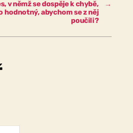
s, v němž se dospěje k chybě,
→
podle
o hodnotný, abychom se z něj
očekávání?
poučili?
ř