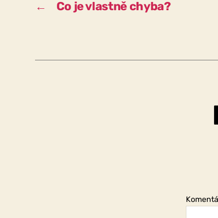
←
Co je vlastně chyba?
Koment