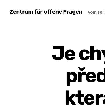
Zentrum für offene Fragen
vom so i
Je ch
před
kter