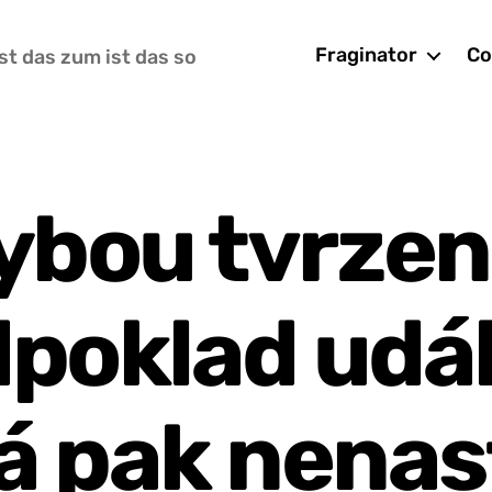
Fraginator
Co
st das zum ist das so
ybou tvrzen
poklad udál
á pak nena