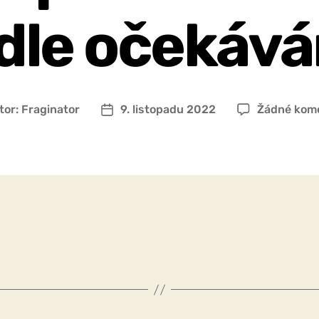
dle očekává
tor:
Fraginator
9. listopadu 2022
Žádné kom
r
Datum
pěvku
příspěvku