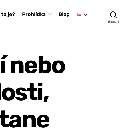
 to je?
Prohlídka
Blog
Hledat
í nebo
osti,
stane