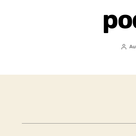
po
Au
Auto
přís