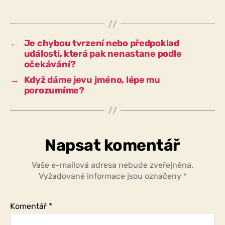
být
proces,
v
němž
←
Je chybou tvrzení nebo předpoklad
se
události, která pak nenastane podle
dospěje
očekávání?
k
→
Když dáme jevu jméno, lépe mu
chybě,
porozumíme?
popsán
jako
hodnotný,
abychom
se
Napsat komentář
z
něj
Vaše e-mailová adresa nebude zveřejněna.
poučili?
Vyžadované informace jsou označeny
*
Komentář
*