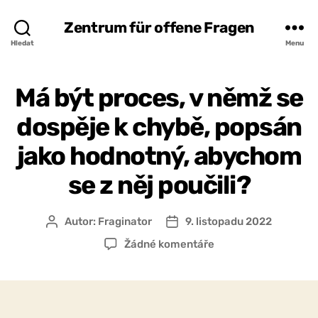
Zentrum für offene Fragen
Hledat
Menu
Má být proces, v němž se
dospěje k chybě, popsán
jako hodnotný, abychom
se z něj poučili?
Autor:
Fraginator
9. listopadu 2022
Autor
Datum
příspěvku
příspěvku
u
Žádné komentáře
textu
s
názvem
Má