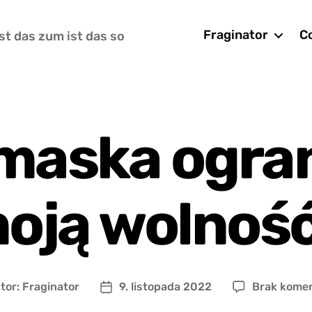
Fraginator
Co
st das zum ist das so
maska ogra
oją wolnoś
tor:
Fraginator
9. listopada 2022
Brak kome
r
Data
u
wpisu