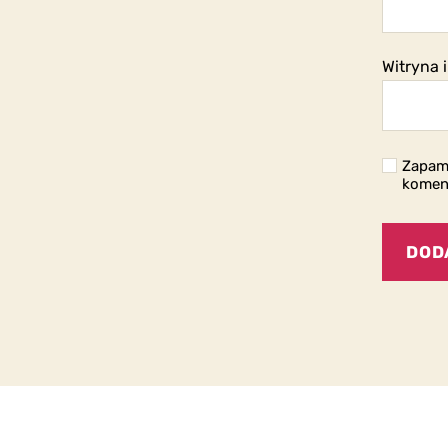
Witryna 
Zapami
komen