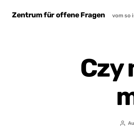
Zentrum für offene Fragen
vom so i
Czy 
m
Au
Auto
wpis