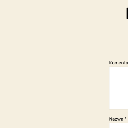
Koment
Nazwa
*