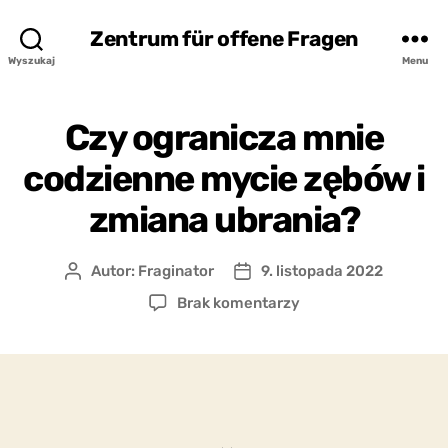
Zentrum für offene Fragen
Wyszukaj
Menu
Czy ogranicza mnie
codzienne mycie zębów i
zmiana ubrania?
Autor:
Fraginator
9. listopada 2022
Autor
Data
wpisu
wpisu
do
Brak komentarzy
Czy
ogranicza
mnie
codzienne
mycie
zębów