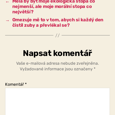
←
Měla by být moje ekologická stopa co
nejmenší, ale moje morální stopa co
největší?
→
Omezuje mě to v tom, abych si každý den
čistil zuby a převlékal se?
Napsat komentář
Vaše e-mailová adresa nebude zveřejněna.
Vyžadované informace jsou označeny
*
Komentář
*