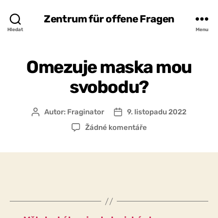
Zentrum für offene Fragen
Hledat
Menu
Omezuje maska mou
svobodu?
Autor:
Fraginator
9. listopadu 2022
Autor
Datum
příspěvku
příspěvku
u
Žádné komentáře
textu
s
názvem
Omezuje
maska
mou
svobodu?