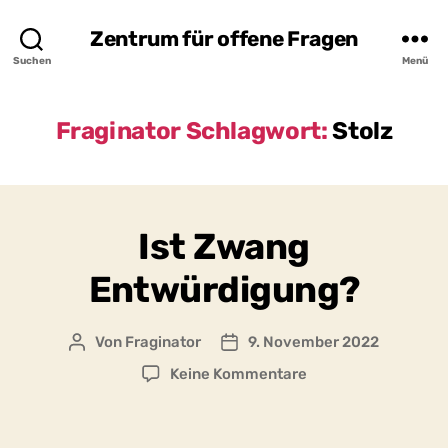
Zentrum für offene Fragen
Suchen
Menü
Fraginator Schlagwort:
Stolz
Ist Zwang
Entwürdigung?
Von
Fraginator
9. November 2022
Beitragsautor
Beitragsdatum
zu
Keine Kommentare
Ist
Zwang
Entwürdigung?