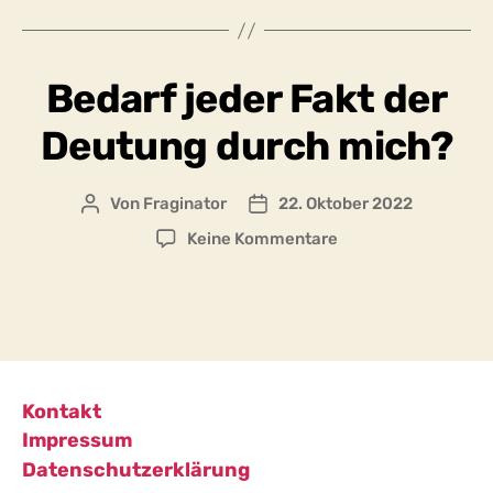
Bedarf jeder Fakt der
Deutung durch mich?
Von
Fraginator
22. Oktober 2022
Beitragsautor
Beitragsdatum
zu
Keine Kommentare
Bedarf
jeder
Fakt
der
Deutung
durch
mich?
Kontakt
Impressum
Datenschutzerklärung