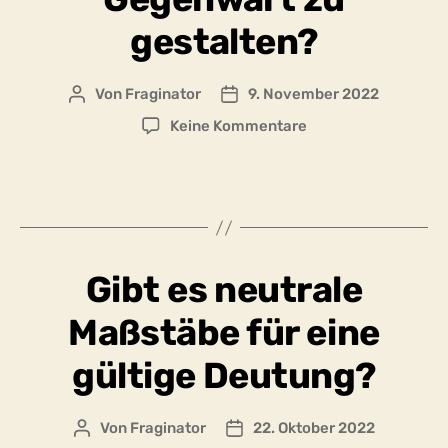
gestalten?
Von
Fraginator
9. November 2022
Beitragsautor
Beitragsdatum
zu
Keine Kommentare
Brauchen
wir
ein
normatives
Leitbild,
also
Gibt es neutrale
Maßstäbe
und
Maßstäbe für eine
Regeln,
um
gültige Deutung?
die
Gegenwart
zu
Von
Fraginator
22. Oktober 2022
Beitragsautor
Beitragsdatum
gestalten?