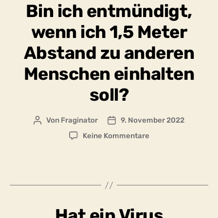
Bin ich entmündigt,
während
der
wenn ich 1,5 Meter
Maskenpflicht
das
Abstand zu anderen
Gefühl
massenhafter
Menschen einhalten
Unterdrückung?
soll?
Von
Fraginator
9. November 2022
Beitragsautor
Beitragsdatum
zu
Keine Kommentare
Bin
ich
entmündigt,
wenn
ich
1,5
Hat ein Virus
Meter