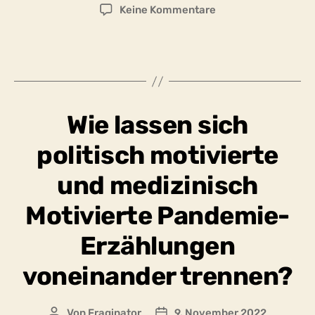
zu
Keine Kommentare
Wird
im
Zentrum
für
offene
Fragen
Wie lassen sich
eine
Retrospektive
politisch motivierte
der
vergangenen
und medizinisch
zwei
Pandemie-
Motivierte Pandemie-
Jahre
zu
Erzählungen
finden
sein?
voneinander trennen?
Von
Fraginator
9. November 2022
Beitragsautor
Beitragsdatum