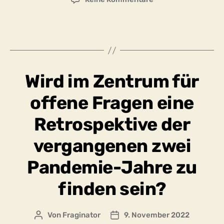
Wieviele
Kategorien
von
Menschen
bezüglich
Corona
Wird im Zentrum für
gibt
es?
offene Fragen eine
Retrospektive der
vergangenen zwei
Pandemie-Jahre zu
finden sein?
Von
Fraginator
9. November 2022
Beitragsautor
Beitragsdatum