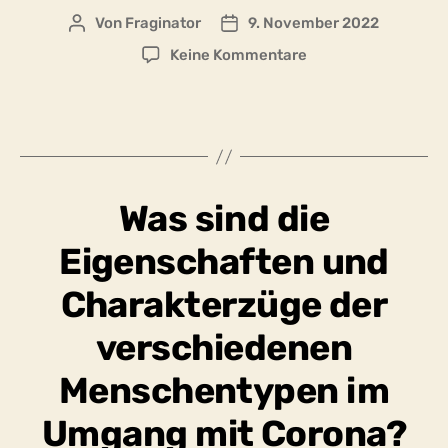
Von
Fraginator
9. November 2022
Beitragsautor
Beitragsdatum
zu
Keine Kommentare
Was
kann
ich
beitragen,
um
die
Was sind die
Ausbreitung
des
Eigenschaften und
Coronavirus
zu
Charakterzüge der
vermindern?
verschiedenen
Menschentypen im
Umgang mit Corona?