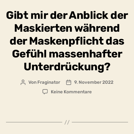
Vorlieben
Gibt mir der Anblick der
ein
kleines
Maskierten während
Stück
Unabhängigkeit
der Maskenpflicht das
von
der
Gefühl massenhafter
je
eigenen
Unterdrückung?
Komfortzone?
Von
Fraginator
9. November 2022
Beitragsautor
Beitragsdatum
zu
Keine Kommentare
Gibt
mir
der
Anblick
der
Maskierten