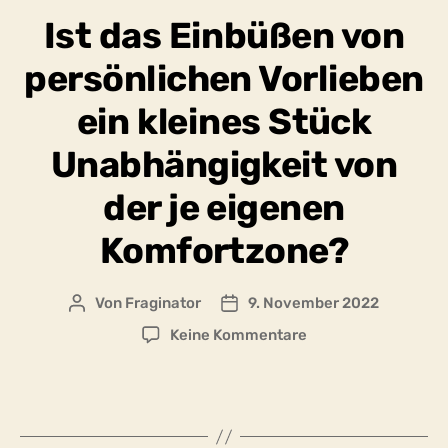
Ist das Einbüßen von
persönlichen Vorlieben
ein kleines Stück
Unabhängigkeit von
der je eigenen
Komfortzone?
Von
Fraginator
9. November 2022
Beitragsautor
Beitragsdatum
zu
Keine Kommentare
Ist
das
Einbüßen
von
persönlichen