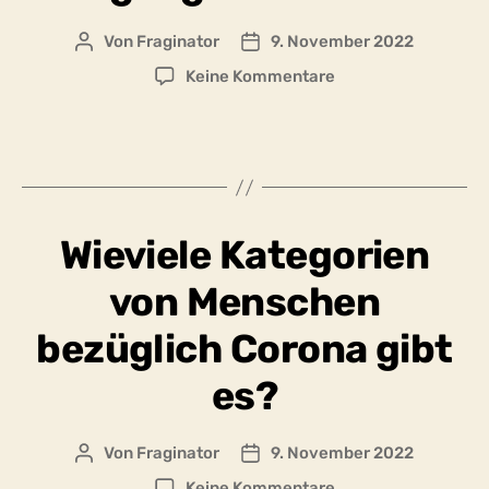
Von
Fraginator
9. November 2022
Beitragsautor
Beitragsdatum
zu
Keine Kommentare
Was
sind
die
Eigenschaften
und
Charakterzüge
Wieviele Kategorien
der
verschiedenen
von Menschen
Menschentypen
im
bezüglich Corona gibt
Umgang
mit
es?
Corona?
Von
Fraginator
9. November 2022
Beitragsautor
Beitragsdatum
zu
Keine Kommentare