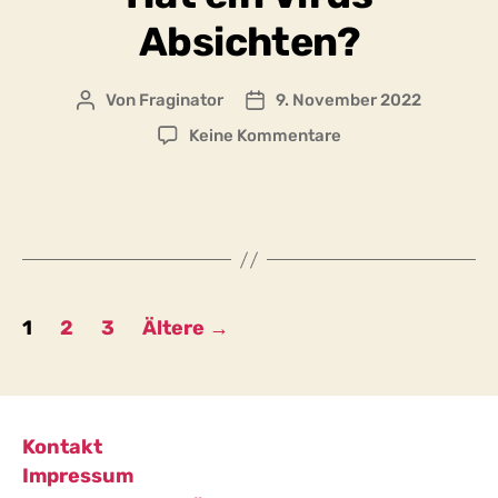
Abstand
Absichten?
zu
anderen
Menschen
Von
Fraginator
9. November 2022
Beitragsautor
Beitragsdatum
einhalten
soll?
zu
Keine Kommentare
Hat
ein
Virus
Absichten?
Seitennummerierung
1
2
3
Ältere
→
der
Beiträge
Kontakt
Impressum