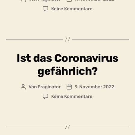
zu
Keine Kommentare
Wie
lassen
sich
politisch
motivierte
und
Ist das Coronavirus
medizinisch
Motivierte
gefährlich?
Pandemie-
Erzählungen
voneinander
Von
Fraginator
9. November 2022
Beitragsautor
Beitragsdatum
trennen?
zu
Keine Kommentare
Ist
das
Coronavirus
gefährlich?