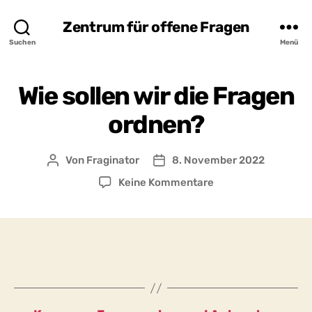
Zentrum für offene Fragen
Suchen
Menü
Wie sollen wir die Fragen
ordnen?
Von
Fraginator
8. November 2022
Beitragsautor
Beitragsdatum
zu
Keine Kommentare
Wie
sollen
wir
die
Fragen
ordnen?