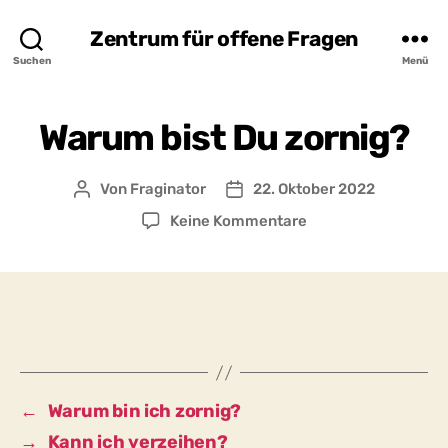
Zentrum für offene Fragen
Suchen
Menü
Warum bist Du zornig?
Von
Fraginator
22. Oktober 2022
Beitragsautor
Beitragsdatum
zu
Keine Kommentare
Warum
bist
Du
zornig?
←
Warum bin ich zornig?
→
Kann ich verzeihen?