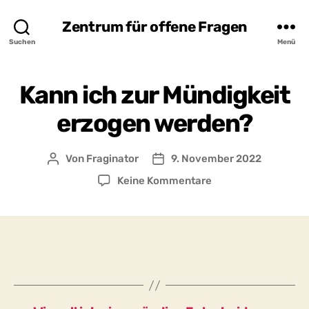
Zentrum für offene Fragen
Suchen
Menü
Kann ich zur Mündigkeit
erzogen werden?
Von
Fraginator
9. November 2022
Beitragsautor
Beitragsdatum
zu
Keine Kommentare
Kann
ich
zur
Mündigkeit
erzogen
werden?