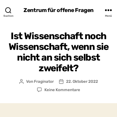
Zentrum für offene Fragen
Suchen
Menü
Ist Wissenschaft noch
Wissenschaft, wenn sie
nicht an sich selbst
zweifelt?
Von
Fraginator
22. Oktober 2022
Beitragsautor
Beitragsdatum
zu
Keine Kommentare
Ist
Wissenschaft
noch
Wissenschaft,