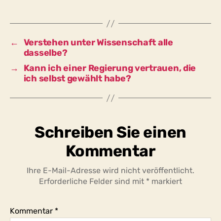
wenn
sie
nicht
an
←
Verstehen unter Wissenschaft alle
sich
dasselbe?
selbst
→
Kann ich einer Regierung vertrauen, die
zweifelt?
ich selbst gewählt habe?
Schreiben Sie einen
Kommentar
Ihre E-Mail-Adresse wird nicht veröffentlicht.
Erforderliche Felder sind mit
*
markiert
Kommentar
*