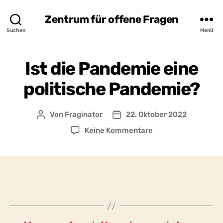
Zentrum für offene Fragen
Suchen
Menü
Ist die Pandemie eine
politische Pandemie?
Von
Fraginator
22. Oktober 2022
Beitragsautor
Beitragsdatum
zu
Keine Kommentare
Ist
die
Pandemie
eine
politische
Pandemie?