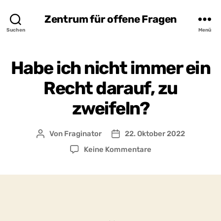
Zentrum für offene Fragen
Suchen
Menü
Habe ich nicht immer ein
Recht darauf, zu
zweifeln?
Von
Fraginator
22. Oktober 2022
Beitragsautor
Beitragsdatum
zu
Keine Kommentare
Habe
ich
nicht
immer
ein
Recht