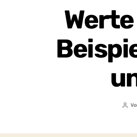
Werte
Beispi
un
V
Beit