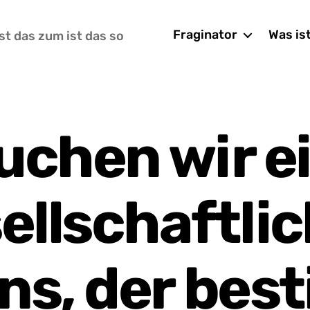
Fraginator
Was is
st das zum ist das so
uchen wir e
ellschaftli
ns, der bes