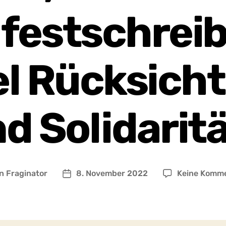
 festschreib
el Rücksic
d Solidarit
on
Fraginator
8. November 2022
Keine Komm
ragsautor
Beitragsdatum