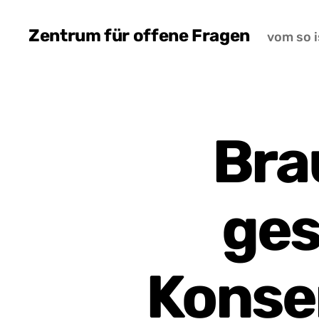
Zentrum für offene Fragen
vom so i
Bra
ges
Konse