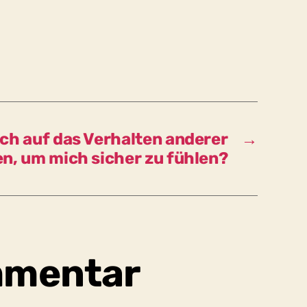
Konsens,
der
bestimmte
Werte
festschreibt,
zum
Beispiel
Rücksichtnahme
ch auf das Verhalten anderer
→
und
n, um mich sicher zu fühlen?
Solidarität?
mmentar