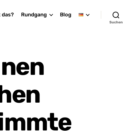
t das?
Rundgang
Blog
Suchen
inen
chen
timmte