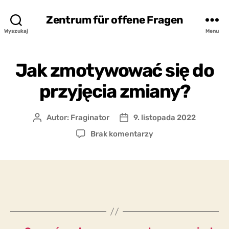
Zentrum für offene Fragen
Wyszukaj
Menu
Jak zmotywować się do
przyjęcia zmiany?
Autor:
Fraginator
9. listopada 2022
Autor
Data
wpisu
wpisu
do
Brak komentarzy
Jak
zmotywować
się
do
przyjęcia
zmiany?