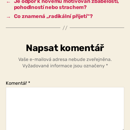
←
Je odpor k novému motivován zbabělostí,
přivítal
pohodlností nebo strachem?
změnu?
→
Co znamená „radikální přijetí“?
Napsat komentář
Vaše e-mailová adresa nebude zveřejněna.
Vyžadované informace jsou označeny
*
Komentář
*