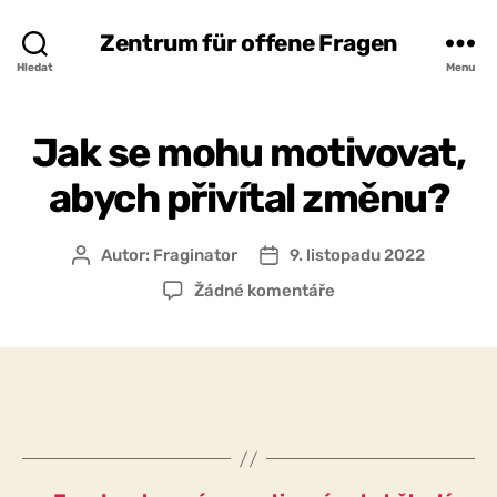
Zentrum für offene Fragen
Hledat
Menu
Jak se mohu motivovat,
abych přivítal změnu?
Autor:
Fraginator
9. listopadu 2022
Autor
Datum
příspěvku
příspěvku
u
Žádné komentáře
textu
s
názvem
Jak
se
mohu
motivovat,
abych