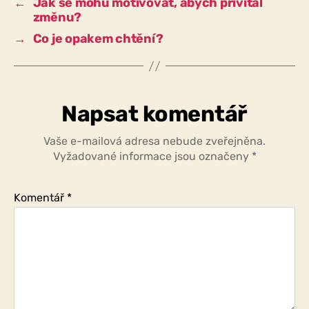
←
Jak se mohu motivovat, abych přivítal
změnu?
→
Co je opakem chtění?
Napsat komentář
Vaše e-mailová adresa nebude zveřejněna.
Vyžadované informace jsou označeny
*
Komentář
*