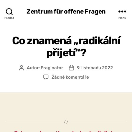
Zentrum für offene Fragen
Hledat
Menu
Co znamená „radikální
přijetí“?
Autor:
Fraginator
9. listopadu 2022
Autor
Datum
příspěvku
příspěvku
u
Žádné komentáře
textu
s
názvem
Co
znamená
„radikální
přijetí“?