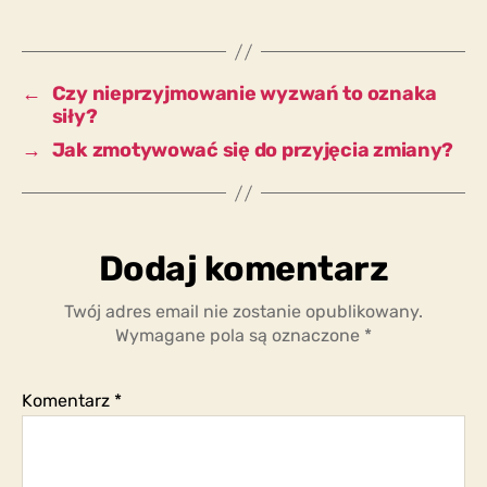
motywowany
jest
tchórzostwem,
czy
←
Czy nieprzyjmowanie wyzwań to oznaka
wygodą
siły?
lub
→
Jak zmotywować się do przyjęcia zmiany?
strachem?
Dodaj komentarz
Twój adres email nie zostanie opublikowany.
Wymagane pola są oznaczone
*
Komentarz
*