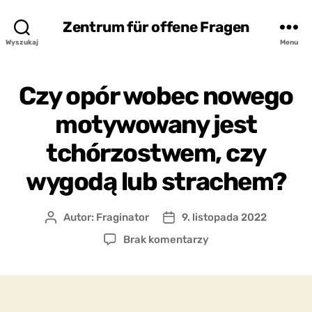
Zentrum für offene Fragen
Wyszukaj
Menu
Czy opór wobec nowego
motywowany jest
tchórzostwem, czy
wygodą lub strachem?
Autor:
Fraginator
9. listopada 2022
Autor
Data
wpisu
wpisu
do
Brak komentarzy
Czy
opór
wobec
nowego