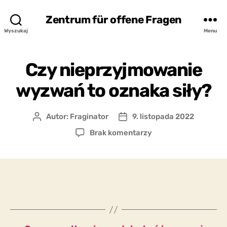
Zentrum für offene Fragen
Wyszukaj
Menu
Czy nieprzyjmowanie
wyzwań to oznaka siły?
Autor:
Fraginator
9. listopada 2022
Autor
Data
wpisu
wpisu
do
Brak komentarzy
Czy
nieprzyjmowanie
wyzwań
to
oznaka
siły?