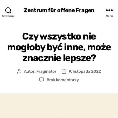
Zentrum für offene Fragen
Wyszukaj
Menu
Czy wszystko nie
mogłoby być inne, może
znacznie lepsze?
Autor:
Fraginator
9. listopada 2022
Autor
Data
wpisu
wpisu
do
Brak komentarzy
Czy
wszystko
nie
mogłoby
być
inne,