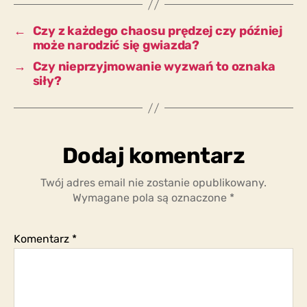
może
znacznie
←
Czy z każdego chaosu prędzej czy później
lepsze?
może narodzić się gwiazda?
→
Czy nieprzyjmowanie wyzwań to oznaka
siły?
Dodaj komentarz
Twój adres email nie zostanie opublikowany.
Wymagane pola są oznaczone
*
Komentarz
*