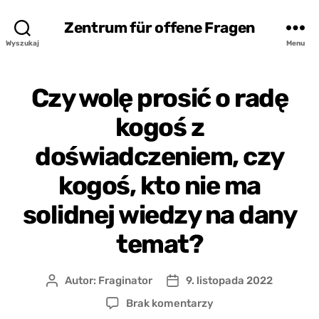
Zentrum für offene Fragen
Wyszukaj
Menu
Czy wolę prosić o radę
kogoś z
doświadczeniem, czy
kogoś, kto nie ma
solidnej wiedzy na dany
temat?
Autor:
Fraginator
9. listopada 2022
Autor
Data
wpisu
wpisu
do
Brak komentarzy
Czy