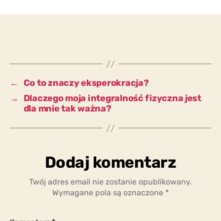
wolę
prosić
o
radę
kogoś
z
doświadczeniem,
←
Co to znaczy eksperokracja?
czy
→
Dlaczego moja integralność fizyczna jest
kogoś,
dla mnie tak ważna?
kto
nie
ma
solidnej
wiedzy
Dodaj komentarz
na
dany
Twój adres email nie zostanie opublikowany.
temat?
Wymagane pola są oznaczone
*