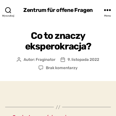
Zentrum für offene Fragen
Wyszukaj
Menu
Co to znaczy
eksperokracja?
Autor:
Fraginator
9. listopada 2022
Autor
Data
wpisu
wpisu
do
Brak komentarzy
Co
to
znaczy
eksperokracja?