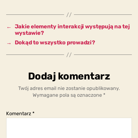
uwagę
na
pytania
dzieci?
←
Jakie elementy interakcji występują na tej
wystawie?
→
Dokąd to wszystko prowadzi?
Dodaj komentarz
Twój adres email nie zostanie opublikowany.
Wymagane pola są oznaczone
*
Komentarz
*