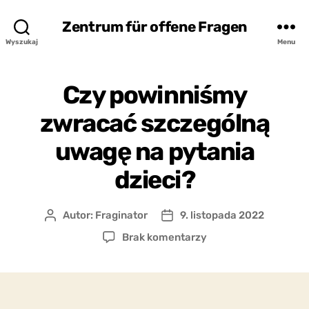
Zentrum für offene Fragen
Wyszukaj
Menu
Czy powinniśmy
zwracać szczególną
uwagę na pytania
dzieci?
Autor:
Fraginator
9. listopada 2022
Autor
Data
wpisu
wpisu
do
Brak komentarzy
Czy
powinniśmy
zwracać
szczególną