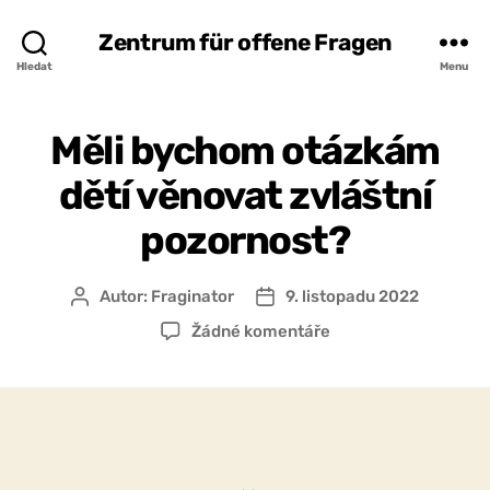
Zentrum für offene Fragen
Hledat
Menu
Měli bychom otázkám
dětí věnovat zvláštní
pozornost?
Autor:
Fraginator
9. listopadu 2022
Autor
Datum
příspěvku
příspěvku
u
Žádné komentáře
textu
s
názvem
Měli
bychom
otázkám