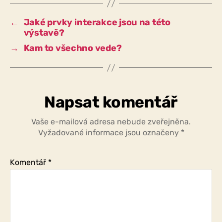
dětí
věnovat
←
Jaké prvky interakce jsou na této
zvláštní
výstavě?
pozornost?
→
Kam to všechno vede?
Napsat komentář
Vaše e-mailová adresa nebude zveřejněna.
Vyžadované informace jsou označeny
*
Komentář
*