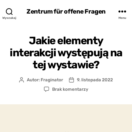
Zentrum für offene Fragen
Wyszukaj
Menu
Jakie elementy
interakcji występują na
tej wystawie?
Autor:
Fraginator
9. listopada 2022
Autor
Data
wpisu
wpisu
do
Brak komentarzy
Jakie
elementy
interakcji
występują
na
tej