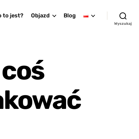
 to jest?
Objazd
Blog
Wyszukaj
 coś
takować