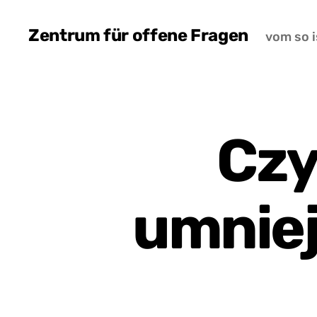
Zentrum für offene Fragen
vom so i
Czy
umniej