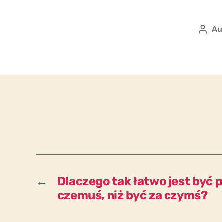
Au
Auto
wpis
←
Dlaczego tak łatwo jest być 
czemuś, niż być za czymś?