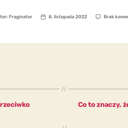
tor:
Fraginator
8. listopada 2022
Brak kome
r
Data
u
wpisu
przeciwko
Co to znaczy, ż