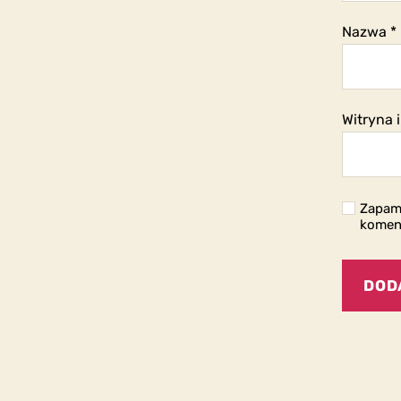
Nazwa
*
Witryna 
Zapami
komen