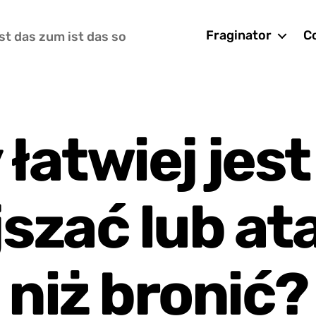
Fraginator
Co
st das zum ist das so
 łatwiej jest
szać lub a
niż bronić?